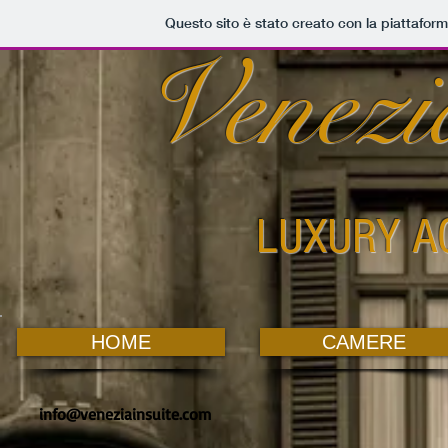
Questo sito è stato creato con la piattafor
Venezia
LUXURY A
HOME
CAMERE
info@veneziainsuite.com